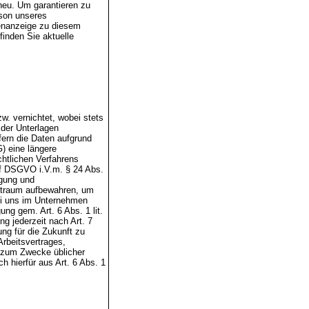
neu. Um garantieren zu
rson unseres
llenanzeige zu diesem
inden Sie aktuelle
w. vernichtet, wobei stets
 der Unterlagen
fern die Daten aufgrund
) eine längere
htlichen Verfahrens
t. f DSGVO i.V.m. § 24 Abs.
igung und
eitraum aufbewahren, um
bei uns im Unternehmen
ng gem. Art. 6 Abs. 1 lit.
g jederzeit nach Art. 7
g für die Zukunft zu
Arbeitsvertrages,
 zum Zwecke üblicher
 hierfür aus Art. 6 Abs. 1