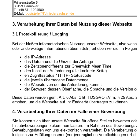
Prinzenstraße 5
30159 Hannover
T.: +49 511 1204500
E-Mail:
poststelle@lfd.niedersachsen.de
3. Verarbeitung Ihrer Daten bei Nutzung dieser Webseite
3.1 Protokollierung / Logging
Bei der bloßen informatorischen Nutzung unserer Webseite, also wenn S
oder anderweitige Informationen übermitteln, erheben wir die im Folg
die IP-Adresse
das Datum und die Uhrzeit der Anfrage
die Zeitzonendifferenz zur Greenwich Mean Time
den Inhalt der Anforderung (die konkrete Seite)
en Zugriffsstatus / HTTP- Statuscode
die jeweils übertragene Datenmenge
die Website von der die Anforderung kommt
der Browser, dessen Oberfläche, die Sprache und die Version d
Diese Daten werden gem. Art. 6 Abs. 1 lit. f DSGVO i.V.m. § 25 Abs. 
erhoben, um die Webseite auf Ihr Endgerät übertragen zu können.
4. Verarbeitung Ihrer Daten im Falle einer Bewerbung
Sie können sich über unsere Webseite für offene Stellen bewerben od
Initiativbewerbungen zukommen lassen. Im Rahmen des Bewerbungsve
Bewerbungsdaten von uns elektronisch verarbeitet. Die Verarbeitung d
lediglich zur Erfüllung unserer (vor-)vertraglichen Verpflichtungen i.R