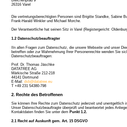
Bleichenpfad 9
26316 Varel
Die vertretungsberechtigten Personen sind Brigitte Standke, Sabine B
Frank-Harald Winkler und Michael Morche.
Der Verantwortliche hat seinen Sitz in Varel (Registergericht: Oldenbu
1.2 Datenschutzbeauftragter
IIn allen Fragen zum Datenschutz, die unsere Webseite und unser Die
betreffen oder zur Wahrnehmung Ihrer Personenrechte wenden Sie sich
Datenschutzbeauftragen:
Prof. Dr. Thomas Jäschke
DATATREE AG
Märkische Straße 212-218
44141 Dortmund
E-Mail:
dsb@datatree.eu
T +49 231 54380-798
2. Rechte des Betroffenen
Sie können Ihre Rechte zum Datenschutz jederzeit und unentgeltlich 
Unser Datenschutzbeauftragte überprüft und beantwortet jedes Anliegen
Kontaktdaten finden Sie unter dem
Punkt 1.2.
2.1 Recht auf Auskunft gem. Art. 15 DSGVO