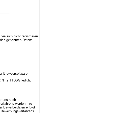
ie sich nicht registrieren
enden genannten Daten:
er Browsersoftware
2 Nr. 2 TTDSG lediglich
er uns auch
rfahrens werden Ihre
er Bewerberdaten erfolgt
.d. Bewerbungsverfahrens