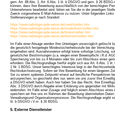
gem. Art. 88 Abs. 1, Art. 6 Abs. 1 lit. b DSGVO und gem. § 26 BDSG-
können, dass Ihre Bewerbung ausschließlich von der berechtigten Pe
Unternehmens bearbeitet wird, bitten wir Sie die in der jeweiligen Ste
Zweck vorgesehene E-Mail-Adresse zu nutzen. Unter folgenden Links f
Stellenanzeigen je nach Standort:
https://www.radiologie-jade-weser.de/varel/stellen.htm
https://www.radiologie-jade-weser.de/nordenham/stellen.htm
https://www.radiologie-jade-weser.de/brake/stellen.htm
https://www.radiologie-jade-weser.de/bremen/stellen.htm
Im Falle einer Absage werden Ihre Unterlagen unverzüglich gelöscht bz
die gesetzlich festgelegte Mindestsicherheitsstufe bei der Vernichtung
eingehalten wird. Ausnahmsweise erfolgt keine sofortige Löschung, so
gesetzlicher Bestimmungen (u.a. wegen einer Beweispflicht i.R.d. AGG
Speicherung von bis zu 4 Monaten oder bis zum Abschluss eines geric
erfordern. Die Rechtsgrundlage hierfür ergibt sich aus Art. 6 Abs. 1 li
1 Nr. 1 BDSG. Unser berechtigtes Interesse liegt in der Rechtsverteid
Rechtsdurchsetzung. Sofern wir Ihre Bewerbung für einen längeren Z
Sie zu einem späteren Zeitpunkt erneut auf berufliche Perspektiven 
anzusprechen, so geschieht dies nur, wenn sie uns zuvor Ihre Einwilligu
a DSGVO erteilt haben. Auch hier haben Sie das Recht, Ihre Einwilligun
Abs. 3 DSGVO durch Abgabe einer Erklärung uns gegenüber mit Wirkun
widerrufen. Im Falle einer Zusage und folglich einem Abschluss eines 
speichern wir Ihre uns im Rahmen der Bewerbung übermittelten Daten
Verwaltungsund Organisationsprozesse. Die Rechtsgrundlage ergibt sich
lit. b DSGVO i.V.m. § 26 BDSG.
5. Externe Dienstleister