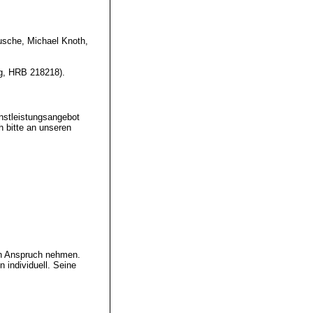
usche, Michael Knoth,
rg, HRB 218218).
nstleistungsangebot
 bitte an unseren
in Anspruch nehmen.
 individuell. Seine